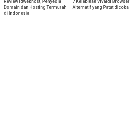
Review Idwebhost, Penyedia
7 Kelebihan Vivaldi Browser
Domain dan Hosting Termurah
Alternatif yang Patut dicoba
di Indonesia