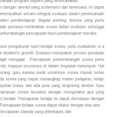
aksanaan program seperti yang direncanakan.
ri dengan skedul yang sistematis dan terencana. Ini dapat
enempatkan secara integral evaluasi dalam perencanaan
ateri pembelajaran. Bagian penting lainnya yang perlu
alah perlunya melibatkan siswa dalam evaluasi sehingga
perkembangan pencapaian hasil pembelajaran mereka.
ses pengukuran hasil belajar siswa, yaitu evaluation is a
 student's growth. Evaluasi merupakan proses penilaian
ajar mengajar. Pencapaian perkembangan siswa perlu
ividu maupun posisinya di dalam kegiatan kelompok. Hal
seorang guru karena pada umumnya siswa masuk kelas
a siswa yang cepat menangkap materi pelajaran, tetapi
epatan biasa dan ada pula yang tergolong lambat. Guru
mampuan siswa tersebut dengan mengetahui apa yang
 belajar. Pencapaian belajar ini dapat dievaluasi dengan
encapaian belajar siswa dapat diukur dengan dua cara:
etercapaian standar yang ditentukan, dan