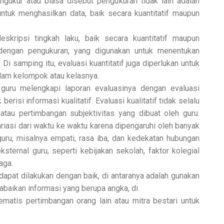
ngukur atau biasa disebut pengukuran tidak lain adalah
untuk menghasilkan data, baik secara kuantitatif maupun
skripsi tingkah laku, baik secara kuantitatif maupun
api dengan pengukuran, yang digunakan untuk menentukan
 samping itu, evaluasi kuantitatif juga diperlukan untuk
lam kelompok atau kelasnya.
uru melengkapi laporan evaluasinya dengan evaluasi
berisi informasi kualitatif. Evaluasi kualitatif tidak selalu
atau pertimbangan subjektivitas yang dibuat oleh guru.
iasi dari waktu ke waktu karena dipengaruhi oleh banyak
l guru, misalnya empati, rasa iba, dan kedekatan hubungan
sternal guru, seperti kebijakan sekolah, faktor kolegial
baga.
 dapat dilakukan dengan baik, di antaranya adalah gunakan
abaikan informasi yang berupa angka, di
ematis pertimbangan orang lain atau mitra bestari untuk