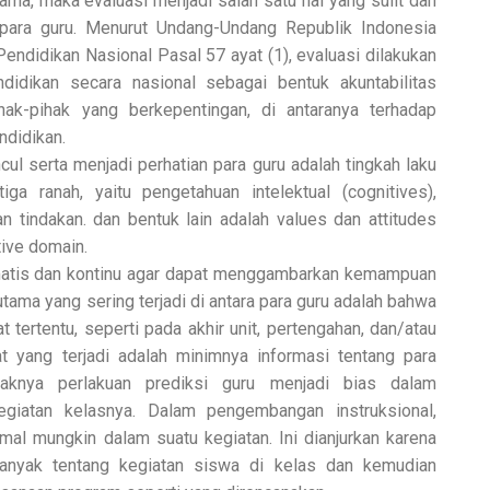
ama, maka evaluasi menjadi salah satu hal yang sulit dan
 para guru. Menurut Undang-Undang Republik Indonesia
ndidikan Nasional Pasal 57 ayat (1), evaluasi dilakukan
idikan secara nasional sebagai bentuk akuntabilitas
ak-pihak yang berkepentingan, di antaranya terhadap
ndidikan.
ul serta menjadi perhatian para guru adalah tingkah laku
ga ranah, yaitu pengetahuan intelektual (cognitives),
n tindakan. dan bentuk lain adalah values dan attitudes
tive domain.
ematis dan kontinu agar dapat menggambarkan kemampuan
tama yang sering terjadi di antara para guru adalah bahwa
 tertentu, seperti pada akhir unit, pertengahan, dan/atau
at yang terjadi adalah minimnya informasi tentang para
knya perlakuan prediksi guru menjadi bias dalam
giatan kelasnya. Dalam pengembangan instruksional,
al mungkin dalam suatu kegiatan. Ini dianjurkan karena
anyak tentang kegiatan siswa di kelas dan kemudian