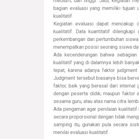
medium, dan tinggi. Jadi, kegiatan me
bagian evaluasi yang memiliki tujuan 
kualitatif.
Kegiatan evaluasi dapat mencakup de
kualitatif. Data kuantitatif dilengk
perkembangan dan pertumbuhan siswa. Di
menempatkan posisi seorang siswa da
Ada kecenderungan bahwa sebagian g
kualitatif yang di dalamnya lebih banyak 
tepat, karena adanya faktor judgment 
Judgment tersebut biasanya bisa bervar
faktor, baik yang berasal dari interna
dengan peserta didik; maupun faktor ek
sesama guru, atau atas nama citra lem
Ada pengaman agar penilaian kualitatif
secara proporsional dengan tidak meng
samping itu, gunakan pula secara sist
menilai evaluasi kualitatif.