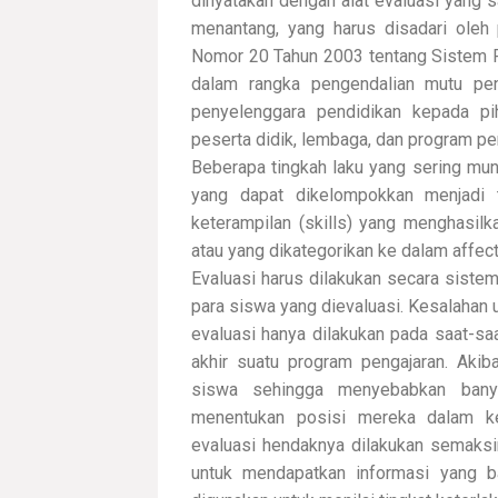
dinyatakan dengan alat evaluasi yang s
menantang, yang harus disadari oleh
Nomor 20 Tahun 2003 tentang Sistem Pe
dalam rangka pengendalian mutu pend
penyelenggara pendidikan kepada pih
peserta didik, lembaga, dan program pe
Beberapa tingkah laku yang sering munc
yang dapat dikelompokkan menjadi ti
keterampilan (skills) yang menghasilka
atau yang dikategorikan ke dalam affec
Evaluasi harus dilakukan secara sist
para siswa yang dievaluasi. Kesalahan u
evaluasi hanya dilakukan pada saat-saat
akhir suatu program pengajaran. Akib
siswa sehingga menyebabkan banya
menentukan posisi mereka dalam ke
evaluasi hendaknya dilakukan semaksim
untuk mendapatkan informasi yang b