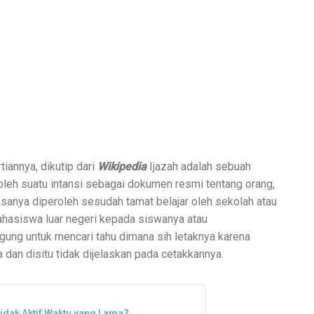
iannya, dikutip dari
Wikipedia
Ijazah adalah sebuah
 oleh suatu intansi sebagai dokumen resmi tentang orang,
asanya diperoleh sesudah tamat belajar oleh sekolah atau
mahasiswa luar negeri kepada siswanya atau
ngung untuk mencari tahu dimana sih letaknya karena
dan disitu tidak dijelaskan pada cetakkannya.
dak Aktif Waktu yang Lama?