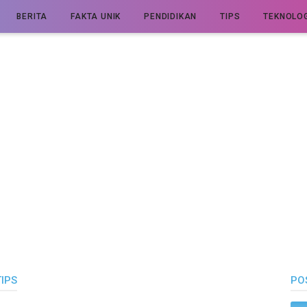
BERITA
FAKTA UNIK
PENDIDIKAN
TIPS
TEKNOLOG
TIPS
PO